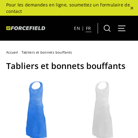
Passer
Pour les demandes en ligne, soumettez un formulaire de
au
contact
"F
contenu
Rechercher
Navi
EN
|
FR
Accueil
/
Tabliers et bonnets bouffants
Tabliers et bonnets bouffants